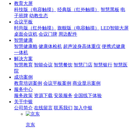
教育大屏
科技版（电容触摸）
经典版（红外触摸）
智慧黑板
电
子班牌
幼教生态
会议平板
时尚版（红外触摸）
旗舰版（电容触摸）
LED智能大屏
桌面会议机
会议门牌
周边配件
智慧健康
智慧健康舱
健康体检机
超声波身高体重仪
便携式健康
一体机
解决方案
智慧教育
智能会议
智慧餐饮
智慧门店
智慧银行
智慧医
院
成功案例
教育培训案例
会议平板案例
商业显示案例
服务中心
服务政策
资源下载
安装服务
全国线下体验
关于中银
公司简介
在线留言
联系我们
加入中银
京东