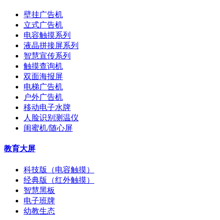
壁挂广告机
立式广告机
电容触摸系列
液晶拼接屏系列
智慧宣传系列
触摸查询机
双面海报屏
电梯广告机
户外广告机
移动电子水牌
人脸识别测温仪
闺蜜机/随心屏
教育大屏
科技版（电容触摸）
经典版（红外触摸）
智慧黑板
电子班牌
幼教生态