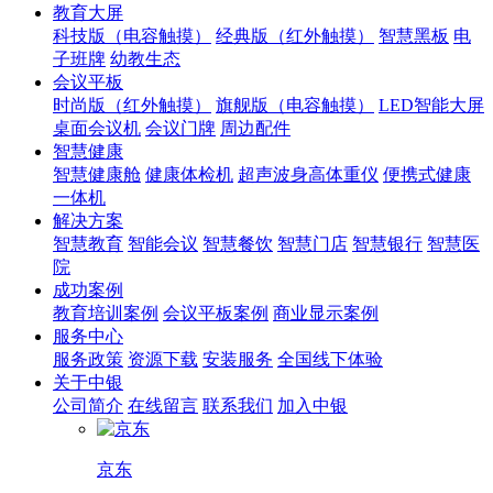
教育大屏
科技版（电容触摸）
经典版（红外触摸）
智慧黑板
电
子班牌
幼教生态
会议平板
时尚版（红外触摸）
旗舰版（电容触摸）
LED智能大屏
桌面会议机
会议门牌
周边配件
智慧健康
智慧健康舱
健康体检机
超声波身高体重仪
便携式健康
一体机
解决方案
智慧教育
智能会议
智慧餐饮
智慧门店
智慧银行
智慧医
院
成功案例
教育培训案例
会议平板案例
商业显示案例
服务中心
服务政策
资源下载
安装服务
全国线下体验
关于中银
公司简介
在线留言
联系我们
加入中银
京东