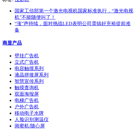
国家工信部第一个激光电视机国家标准执行，“激光电视
机”不能随便叫了！
“涨”声持续，面对挑战LED表明公司需搞好充裕提前准
备
商显产品
壁挂广告机
立式广告机
电容触摸系列
液晶拼接屏系列
智慧宣传系列
触摸查询机
双面海报屏
电梯广告机
户外广告机
移动电子水牌
人脸识别测温仪
闺蜜机/随心屏